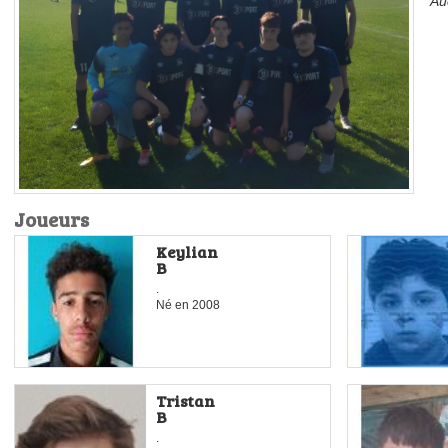
Au
Joueurs
Keylian
B
.
Né en
2008
Tristan
B
.