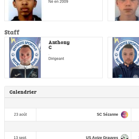
Né en
2009
Staff
Anthony
C
.
Dirigeant
Calendrier
SC Sézanne
23 août
US Avize Grauves
13 sept.