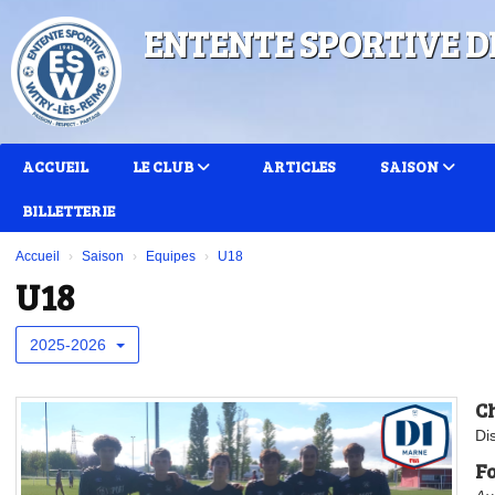
Panneau de gestion des cookies
ENTENTE SPORTIVE D
ACCUEIL
LE CLUB
ARTICLES
SAISON
BILLETTERIE
Accueil
Saison
Equipes
U18
U18
2025-2026
C
Di
Fo