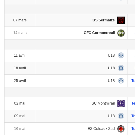
US Sermaize
07 mars
CFC Cormontreuil
14 mars
U18
11 avril
U18
18 avril
U18
25 avril
T
SC Montmirail
02 mai
T
U18
09 mai
T
ES Coteaux Sud
16 mai
T