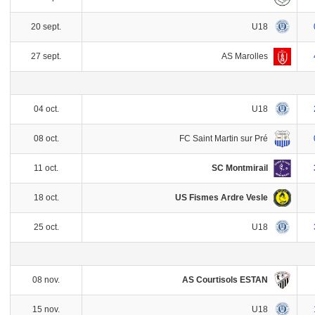
U18
20 sept.
AS Marolles
27 sept.
U18
04 oct.
FC Saint Martin sur Pré
08 oct.
SC Montmirail
11 oct.
US Fismes Ardre Vesle
18 oct.
U18
25 oct.
AS Courtisols ESTAN
08 nov.
U18
15 nov.