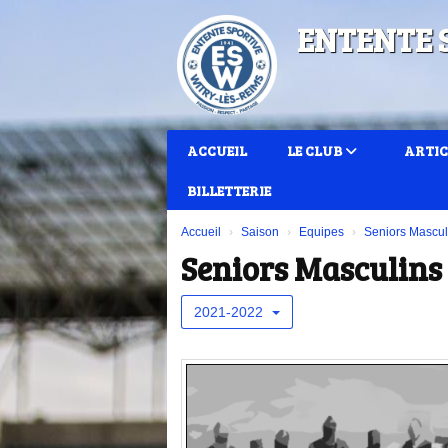
Panneau de gestion des cookies
ENTENTE 
ACCUEIL
LE CLUB
ARTIC
BILLETTERIE
Accueil
Saison
Equipes
Seniors Mascul
Seniors Masculins
2021-2022