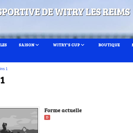
SPORTIVE DE WITRY LES REIMS
LES
SAISON
WITRY'S CUP
BOUTIQUE
ins 1
 1
Forme actuelle
D