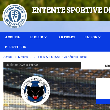
Panneau de gestion des cookies
ENTENTE SPORTIVE D
ACCUEIL
LE CLUB
ARTICLES
SAISON
BILLETTERIE
Accueil
Matchs
BEHREN S. FUTSAL 1 vs Séniors Futsal
15 février 2025 à 16H00
Ma